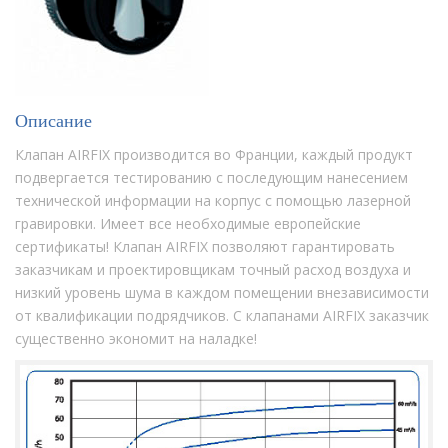
Описание
Клапан AIRFIX производится во Франции, каждый продукт
подвергается тестированию с последующим нанесением
технической информации на корпус с помощью лазерной
гравировки. Имеет все необходимые европейские
сертификаты! Клапан AIRFIX позволяют гарантировать
заказчикам и проектировщикам точный расход воздуха и
низкий уровень шума в каждом помещении внезависимости
от квалификации подрядчиков. С клапанами AIRFIX заказчик
существенно экономит на наладке!