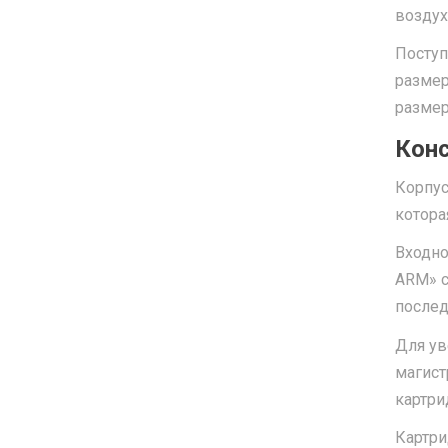
воздух
Поступ
размер
размер
Конс
Корпус
котора
Входно
ARM» с
послед
Для ув
магист
картри
Картри