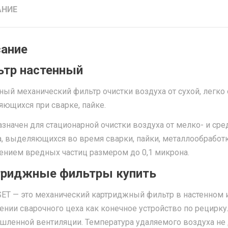
АНИЕ
ание
ьтр настенный
ный механический фильтр очистки воздуха от сухой, легк
ющихся при сварке, пайке.
значен для стационарной очистки воздуха от мелко- и ср
, выделяющихся во время сварки, пайки, металлообработ
нием вредных частиц размером до 0,1 микрона.
триджные фильтры купить
ET — это механический картриджный фильтр в настенном и
нии сварочного цеха как конечное устройство по рециркул
ленной вентиляции. Температура удаляемого воздуха не