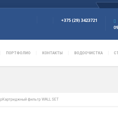
+375 (29) 3423721
09
ПОРТФОЛИО
КОНТАКТЫ
ВОДООЧИСТКА
С
p
Картриджный фильтр WALL SET