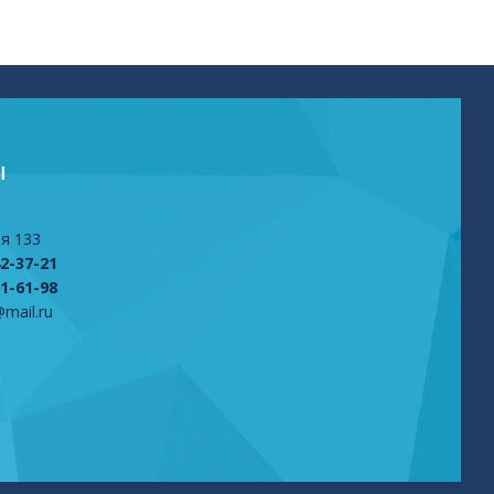
Ы
я 133
42-37-21
61-61-98
mail.ru