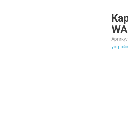
Ка
WA
Артику
устрой