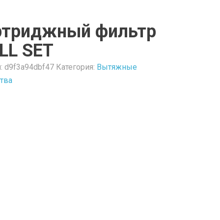
ртриджный фильтр
LL SET
л:
d9f3a94dbf47
Категория:
Вытяжные
ства