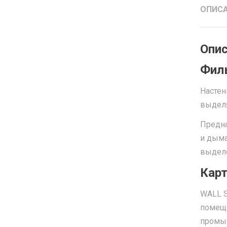
ОПИС
Опис
Фил
Настен
выделя
Предна
и дыма
выделе
Кар
WALL S
помеще
промыш