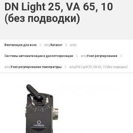
DN Light 25, VA 65, 10
(без подводки)
Вентиляция для всех
amp
Каталог
amp
Системы автоматизации и диспетчеризации
amp
Узел регулирования
amp
Узел регулирования температуры
amp
DN Light 25, VA 65, 10 (без подводки)