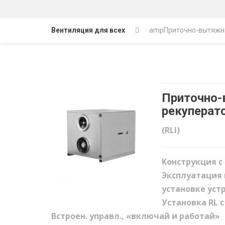
Вентиляция для всех
amp
Приточно-вытяжна
Приточно-
рекуперат
(RLI)
Kонструкция с
Эксплуатация 
установке уст
Установка RL 
Bстроен. управл., «включай и работай»