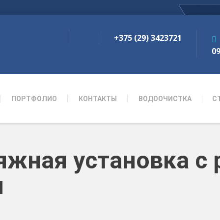
+375 (29) 3423721
09
ПОРТФОЛИО
КОНТАКТЫ
ВОДООЧИСТКА
С
яжная установка с
м