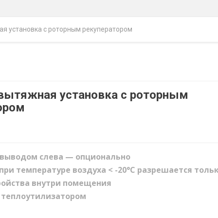
я установка с роторным рекуператорoм
вытяжная установка с роторным
орoм
 выводом слева — опционально
при температуре воздуха < -20°C разрешается толь
ройства внутри помещения
с теплоутилизатором