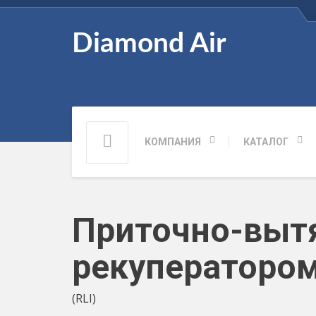
Diamond Air
КОМПАНИЯ
КАТАЛОГ
Приточно-выт
рекуператорo
(RLI)