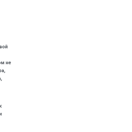
вой
ом не
ра,
,
к
и