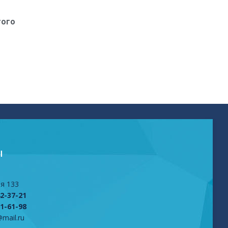
того
Ы
я 133
42-37-21
61-61-98
mail.ru