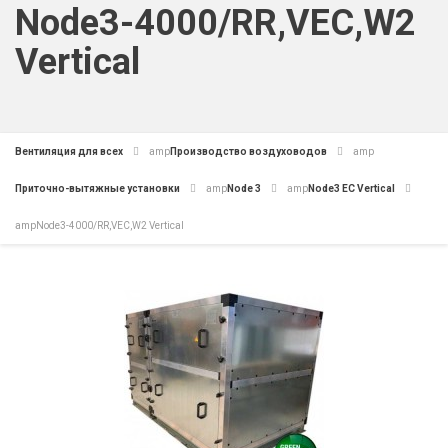
Node3-4000/RR,VEC,W2
Vertical
Вентиляция для всех
amp
Производство воздуховодов
amp
Приточно-вытяжные установки
amp
Node 3
amp
Node3 EC Vertical
amp
Node3-4000/RR,VEC,W2 Vertical