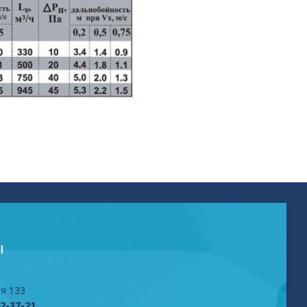
Ы
я 133
42-37-21