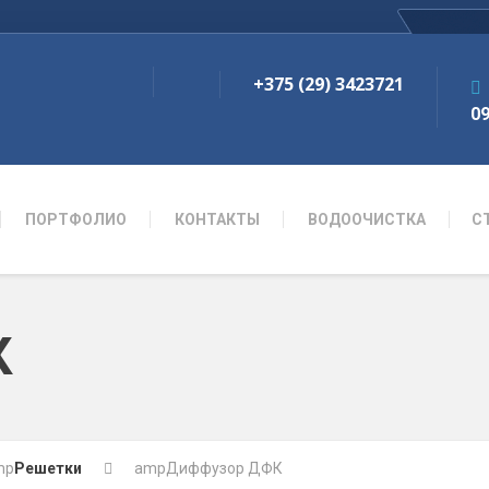
+375 (29) 3423721
09
ПОРТФОЛИО
КОНТАКТЫ
ВОДООЧИСТКА
С
К
mp
Решетки
amp
Диффузор ДФК