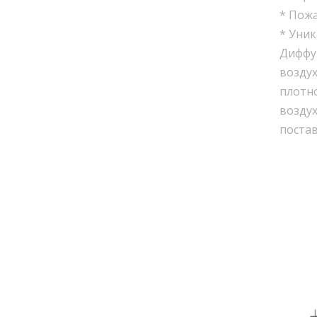
* Пож
* Уник
Диффуз
воздух
плотно
возду
постав