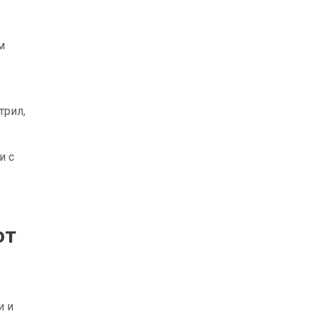
м
трил,
и с
от
и и