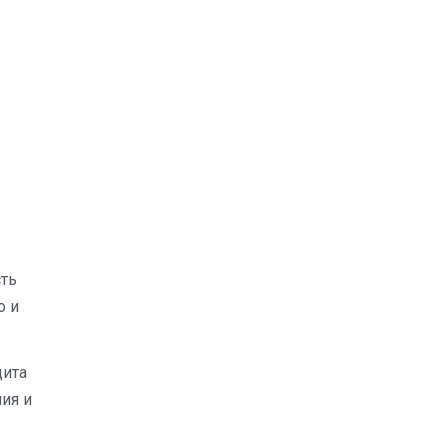
сть
о и
щита
ия и