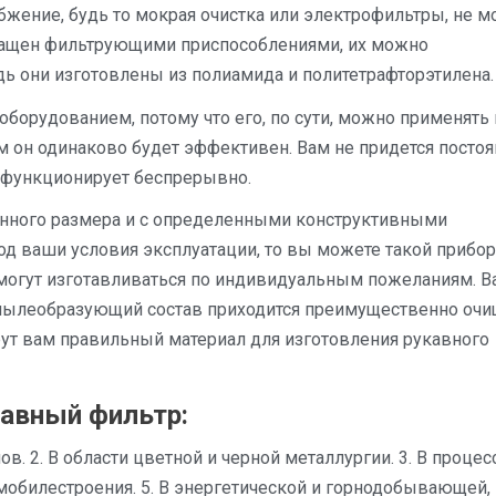
кбжение, будь то мокрая очистка или электрофильтры, не 
нащен фильтрующими приспособлениями, их можно
дь они изготовлены из полиамида и политетрафторэтилена.
борудованием, потому что его, по сути, можно применять 
м он одинаково будет эффективен. Вам не придется посто
н функционирует беспрерывно.
нного размера и с определенными конструктивными
д ваши условия эксплуатации, то вы можете такой прибор
 могут изготавливаться по индивидуальным пожеланиям. В
й пылеобразующий состав приходится преимущественно очи
ерут вам правильный материал для изготовления рукавного
кавный фильтр:
в. 2. В области цветной и черной металлургии. 3. В процес
омобилестроения. 5. В энергетической и горнодобывающей,