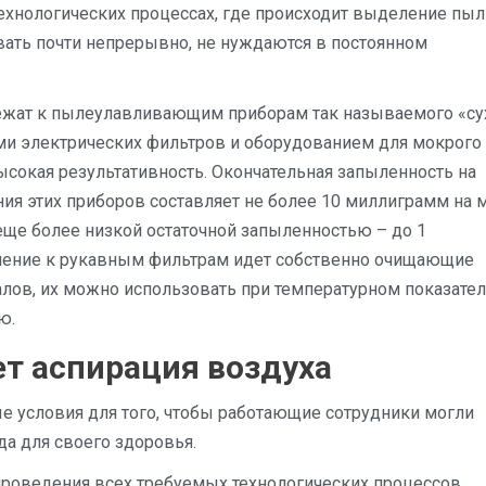
ехнологических процессах, где происходит выделение пыл
овать почти непрерывно, не нуждаются в постоянном
ежат к пылеулавливающим приборам так называемого «су
ми электрических фильтров и оборудованием для мокрого
высокая результативность. Окончательная запыленность на
я этих приборов составляет не более 10 миллиграмм на 
еще более низкой остаточной запыленностью – до 1
лнение к рукавным фильтрам идет собственно очищающие
лов, их можно использовать при температурном показател
ю.
ет аспирация воздуха
 условия для того, чтобы работающие сотрудники могли
да для своего здоровья.
роведения всех требуемых технологических процессов.