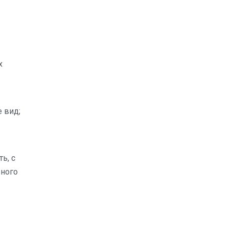
х
 вид;
ь, с
вного