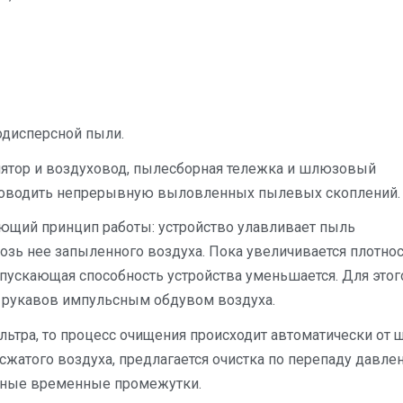
одисперсной пыли.
лятор и воздуховод, пылесборная тележка и шлюзовый
проводить непрерывную выловленных пылевых скоплений.
щий принцип работы: устройство улавливает пыль
зь нее запыленного воздуха. Пока увеличивается плотно
пускающая способность устройства уменьшается. Для этог
 рукавов импульсным обдувом воздуха.
ьтра, то процесс очищения происходит автоматически от 
жатого воздуха, предлагается очистка по перепаду давлен
нные временные промежутки.