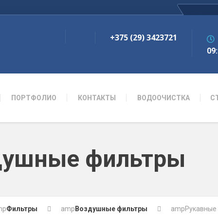
+375 (29) 3423721
09:
ПОРТФОЛИО
КОНТАКТЫ
ВОДООЧИСТКА
С
душные фильтры
mp
Фильтры
amp
Воздушные фильтры
amp
Рукавные