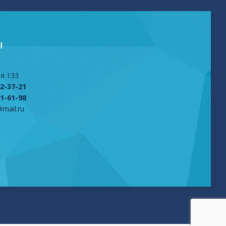
Ы
я 133
42-37-21
61-61-98
mail.ru