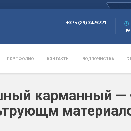
+375 (29) 3423721
09:
ПОРТФОЛИО
КОНТАКТЫ
ВОДООЧИСТКА
С
шный карманный — 
льтрующм материал