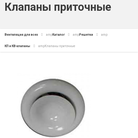
Клапаны приточные
Вентиляция для всех
amp
Каталог
amp
Решетки
amp
КП и КВ клапаны
amp
Клапаны приточные