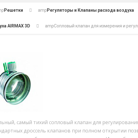
mp
Решетки
amp
Регуляторы и Клапаны расхода воздуха
уха AIRMAX 3D
amp
Сопловый клапан для измерения и регу
ьный, самый тихий сопловый клапан для регулирования
андартных дроссель клапанов при полном открытии п