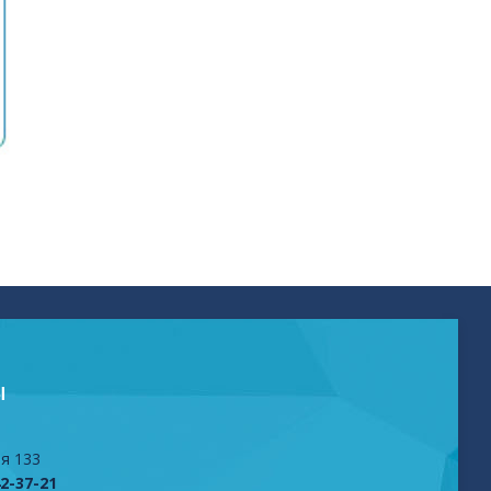
Ы
я 133
42-37-21