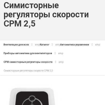
Cимисторные
регуляторы скорости
CPM 2,5
Вентиляция для всех
amp
Каталог
amp
Автоматика управления
amp
Приборы автоматики для вентиляторов
amp
СРМ симисторные регуляторы скорости
amp
Cимисторные регуляторы скорости CPM 2,5