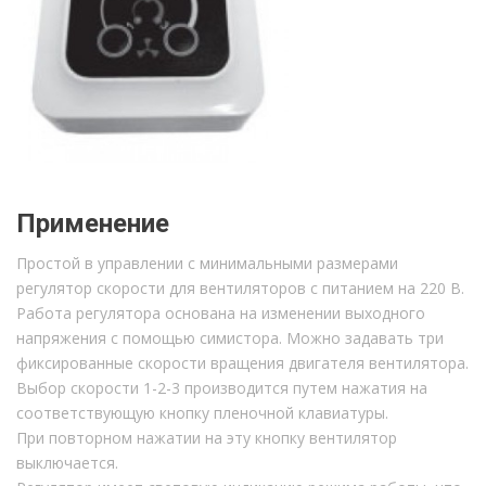
Применение
Простой в управлении с минимальными размерами
регулятор скорости для вентиляторов с питанием на 220 В.
Работа регулятора основана на изменении выходного
напряжения с помощью симистора. Можно задавать три
фиксированные скорости вращения двигателя вентилятора.
Выбор скорости 1-2-3 производится путем нажатия на
соответствующую кнопку пленочной клавиатуры.
При повторном нажатии на эту кнопку вентилятор
выключается.