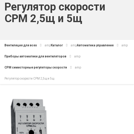
Регулятор скорости
СРМ 2,5щ и 5щ
Вентиляция для всех
amp
Каталог
amp
Автоматика управления
amp
Приборы автоматики для вентиляторов
amp
СРМ симисторные регуляторы скорости
amp
Регулятор скорости СРМ 2,5щ и 5щ