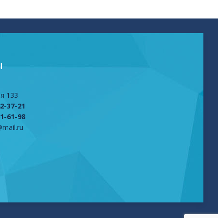
Ы
я 133
42-37-21
61-61-98
mail.ru