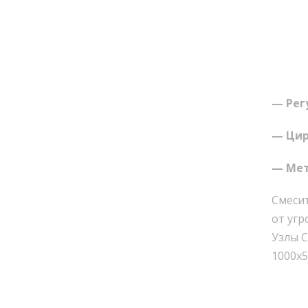
— Рег
— Цир
— Мет
Смеси
от угр
Узлы С
1000х5