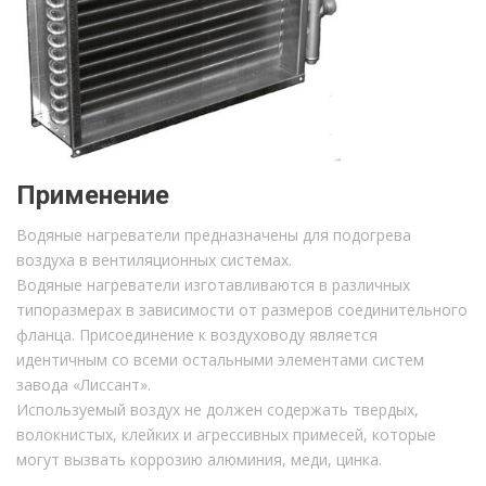
Применение
Водяные нагреватели предназначены для подогрева
воздуха в вентиляционных системах.
Водяные нагреватели изготавливаются в различных
типоразмерах в зависимости от размеров соединительного
фланца. Присоединение к воздуховоду является
идентичным со всеми остальными элементами систем
завода «Лиссант».
Используемый воздух не должен содержать твердых,
волокнистых, клейких и агрессивных примесей, которые
могут вызвать коррозию алюминия, меди, цинка.