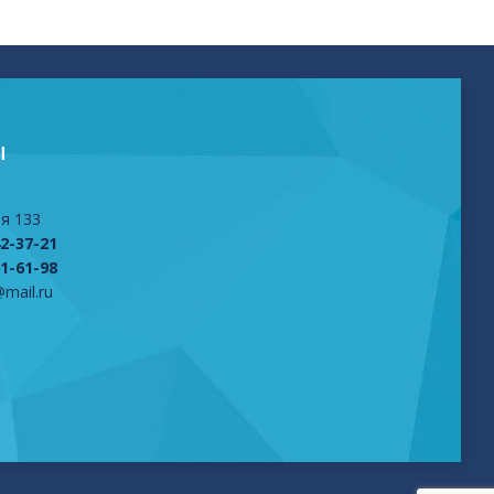
Ы
я 133
42-37-21
61-61-98
mail.ru