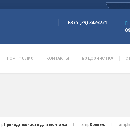
+375 (29) 3423721
09
ПОРТФОЛИО
КОНТАКТЫ
ВОДООЧИСТКА
С
mp
Принадлежности для монтажа
amp
Крепеж
amp
Б