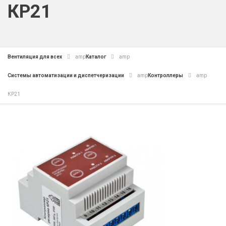
КР21
Вентиляция для всех
amp
Каталог
amp
Системы автоматизации и диспетчеризации
amp
Контроллеры
amp
КР21