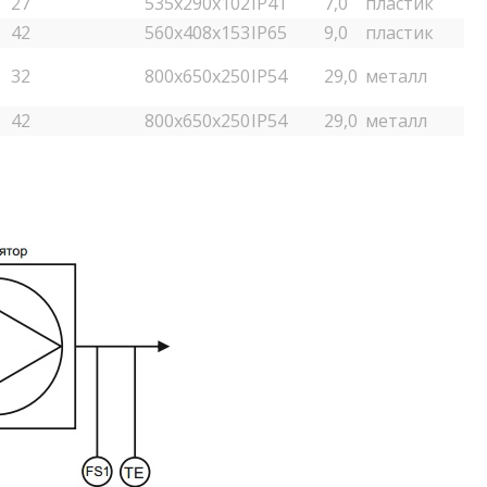
27
535х290х102
IP41
7,0
пластик
42
560х408х153
IP65
9,0
пластик
32
800х650х250
IP54
29,0
металл
42
800х650х250
IP54
29,0
металл