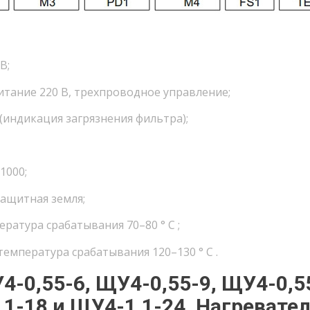
В;
тание 220 В, трехпроводное управление;
индикация загрязнения фильтра);
1000;
защитная земля;
ратура срабатывания 70–80 ° С ;
емпература срабатывания 120–130 ° С .
-0,55-6, ЩУ4-0,55-9, ЩУ4-0,5
,1-18 и ЩУ4-1,1-24. Нагревате