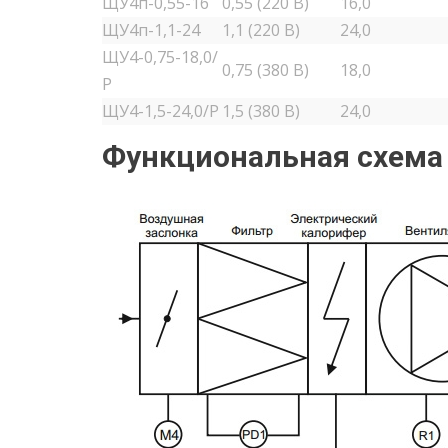
ЩУ4п-0,55-16
0,55 (220 В)
16,0
ЩУ4п-1,1-24
1,1 (220 В)
24,0
ЩУ4-0,75-18,0/
0,75 (380 В)
18,0
Р
ЩУ4-1,5-24,0/Р
1,5 (380 В)
24,0
Функциональная схема