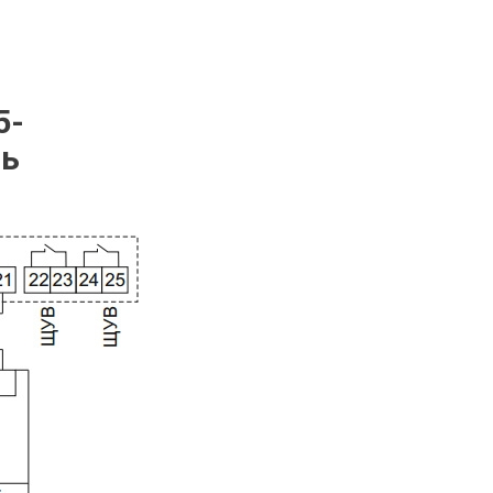
5-
ль