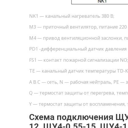
NK1 — канальный нагреватель 380 В;
М3 — приточный вентилятор, питание 220 
М4 — привод вентиляционной заслонки, пи
PD1 -дифференциальный датчик давления (
FS1 — контакт пожарной сигнализации NO;
ТЕ — канальный датчик температуры TD-K
А В С — сеть, N — рабочая нейтраль, PE — 
Q — термостат защиты от перегрева, темпе
Y — термостат защиты от воспламенения, т
Схема подключения ЩУ4
12, ЩУ4-0,55-15, ЩУ4-1