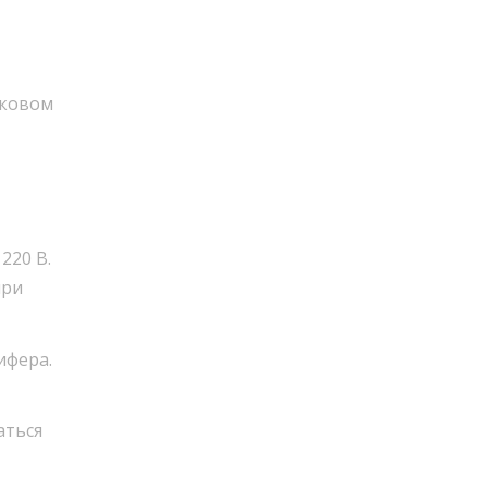
иковом
220 В.
при
ифера.
аться