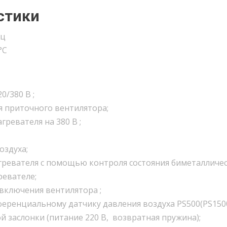
стики
Гц
°С
0/380 В ;
я приточного вентилятора;
гревателя на 380 В ;
оздуха;
гревателя с помощью контроля состояния биметалличе
ревателе;
включения вентилятора ;
еренциальному датчику давления воздуха PS500(PS1500
заслонки (питание 220 В, возвратная пружина);