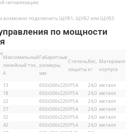
й сигнализации;
м возможно подключить ЩУВ1, ЩУВ2 или ЩУВ3.
 управления по мощности
ля
я
Максимальный
Габаритные
Степень
Вес,
Материалл
линейный ток,
размеры,
защиты
кг
корпуса
A
мм
13
650х500х220
IP54
24,0
металл
18
650х500х220
IP54
24,0
металл
22
650х500х220
IP54
24,0
металл
27
650х500х220
IP54
24,0
металл
32
650х500х220
IP54
24,0
металл
42
650х500х220
IP54
24,0
металл