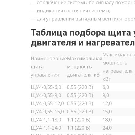
— отключение системы по сигналу пожарно
— индикация состояния системы;
— для управления вытяжным вентиляторо
Таблица подбора щита
двигателя и нагревате
Максимальна
Наименование
Максимальная
мощность
щита
мощность
нагревателя,
управления
двигателя, кВт
кВт
ЩУ4-0,55-6,0
0,55 (220 В)
6,0
ЩУ4-0,55-9,0
0,55 (220 В)
9,0
ЩУ4-0,55-12,0
0,55 (220 В)
12,0
ЩУ4-0,55-15,0
0,55 (220 В)
15,0
ЩУ4-1,1-18,0
1,1 (220 В)
18,0
ЩУ4-1,1-24,0
1,1 (220 В)
24,0