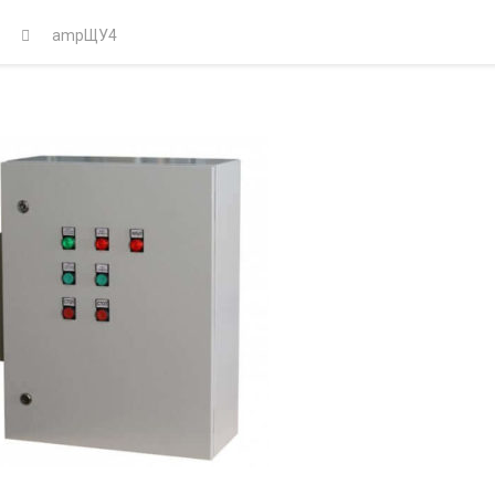
amp
ЩУ4