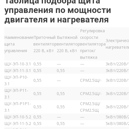
Таблица подбора щита
управления по мощности
двигателя и нагревателя
Регулировка
Наименование
Приточный
Вытяжной
скорости
Электричес
щита
вентилятор
вентилятор
вентилятора
нагревател
управления
220 В, кВт
220 В, кВт
приток/
вытяжка
ЩУ-ЭП-10-3.1
0,55
—
—
3кВт/220В/
ЩУ-ЭП-11-3.1
0,55
0,55
—
3кВт/220В/
ЩУ-ЭП-Р10-
0,55
—
СРМ2.5Щ/-
3кВт/220В/
3.1
ЩУ-ЭП-Р11-
0,55
0,55
СРМ2.5Щ/-
3кВт/220В/
3.1
ЩУ-ЭП-Р1Р1-
СРМ2.5Щ/
0,55
0,55
3кВт/220В/
3.1
СРМ2.5Щ
ЩУ-ЭП-10-5.2
0,55
—
—
5кВт/380В/
ЩУ-ЭП-11-5.2
0,55
0,55
—
5кВт/380В/