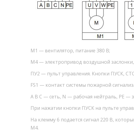
М1 — вентилятор, питание 380 В;
М4 — электропривод воздушной заслонки, 
ПУ2 — пульт управления. Кнопки ПУСК, СТ
FS1 — контакт системы пожарной сигнализ
А В С — сеть, N — рабочая нейтраль, PE — 
При нажатии кнопки ПУСК на пульте управ
На клемму 6 подается сигнал 220 В, кото
М4.