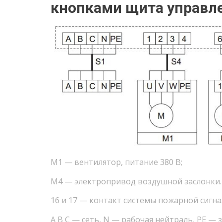
кнопками щита управл
М1 — вентилятор, питание 380 В;
М4 — электропривод воздушной заслонки. 
16 и 17 — контакт системы пожарной сигн
А В С — сеть, N — рабочая нейтраль, PE — 