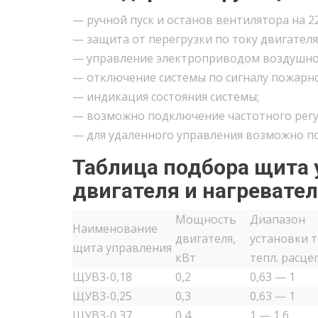
— ручной пуск и останов вентилятора на 22
— защита от перегрузки по току двигателя
— управление электроприводом воздушной 
— отключение системы по сигналу пожарно
— индикация состояния системы;
— возможно подключение частотного регу
— для удаленного управления возможно п
Таблица подбора щита
двигателя и нагревате
Мощность
Диапазон
Наименование
двигателя,
установки 
щита управления
кВт
тепл. расцеп
ЩУВ3-0,18
0,2
0,63 — 1
ЩУВ3-0,25
0,3
0,63 — 1
ЩУВ3-0,37
0,4
1 — 1,6