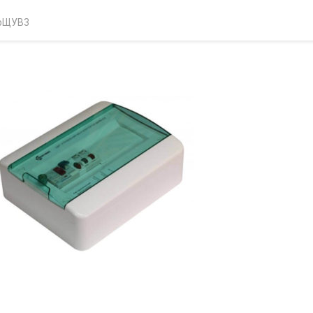
p
ЩУВ3