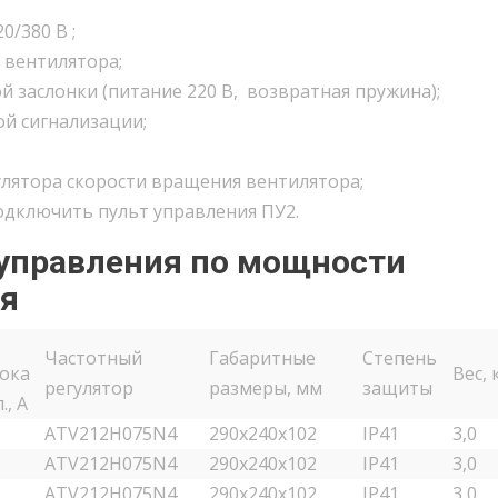
0/380 В ;
 вентилятора;
заслонки (питание 220 В, возвратная пружина);
й сигнализации;
лятора скорости вращения вентилятора;
одключить пульт управления ПУ2.
 управления по мощности
ля
Частотный
Габаритные
Степень
тока
Вес, 
регулятор
размеры, мм
защиты
., A
ATV212H075N4
290х240х102
IP41
3,0
ATV212H075N4
290х240х102
IP41
3,0
ATV212H075N4
290х240х102
IP41
3,0