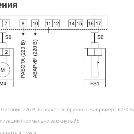
ения
Питание 220 В, возвратная пружина. Например LF230 Be
ализации (нормально замкнутый);
защитная земля.