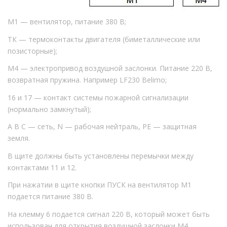
М1 — вентилятор, питание 380 В;
ТК — термоконтакты двигателя (биметаллические или
позисторные);
М4 — электропривод воздушной заслонки. Питание 220 В,
возвратная пружина. Например LF230 Belimo;
16 и 17 — контакт системы пожарной сигнализации
(нормально замкнутый);
А В С — сеть, N — рабочая нейтраль, PE — защитная
земля.
В щите должны быть установлены перемычки между
контактами 11 и 12.
При нажатии в щите кнопки ПУСК на вентилятор М1
подается питание 380 В.
На клемму 6 подается сигнал 220 В, который может быть
использован для открытия воздушной заслонки М4.