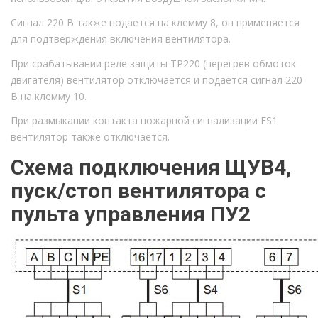
Сигнал 220 В также подается на клемму 8, он применяется
для подтверждения включения вентилятора.
При срабатывании реле защиты ТР220 (перегрев обмоток
двигателя) вентилятор отключается и подается сигнал 220
В на клемму 10.
При размыкании контакта пожарной сигнализации FS1
вентилятор также отключается.
Схема подключения ЩУВ4,
пуск/стоп вентилятора с
пульта управления ПУ2