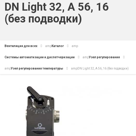
DN Light 32, A 56, 16
(без подводки)
Вентиляция для всех
amp
Каталог
amp
Системы автоматизации и диспетчеризации
amp
Узел регулирования
amp
Узел регулирования температуры
amp
DN Light 32, A 56, 16 (без подводки)