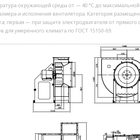
ратура окружающей среды от — 40 °С до максимальной 
змера и исполнения вентилятора. Категория размещени
а; первая — при защите электродвигателя от прямого 
в для умеренного климата по ГОСТ 15150-69.