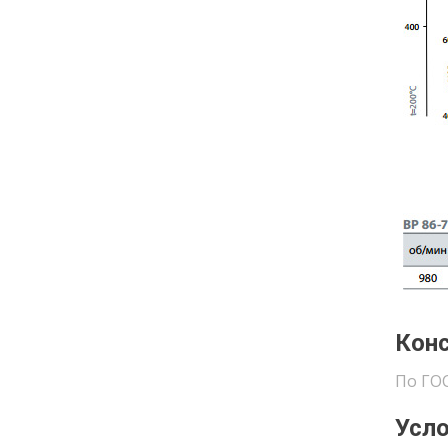
Конс
По ГОС
Усло