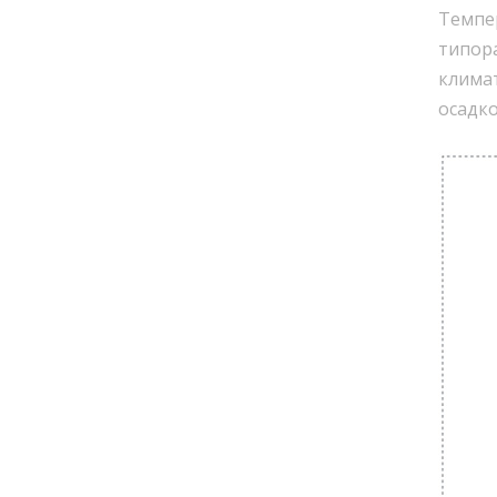
Темпе
типора
климат
осадко