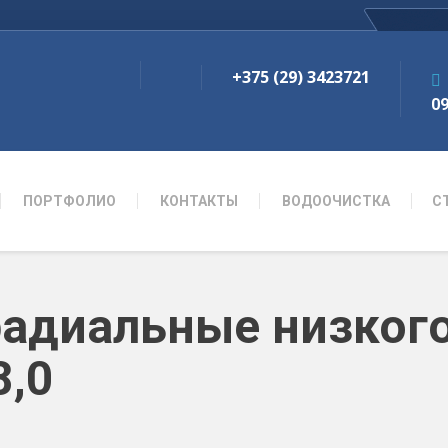
+375 (29) 3423721
09
ПОРТФОЛИО
КОНТАКТЫ
ВОДООЧИСТКА
С
адиальные низкого
8,0