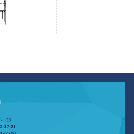
Ы
я 133
42-37-21
61-61-98