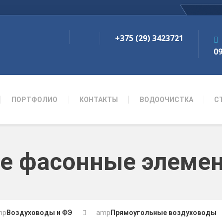
+375 (29) 3423721
09
ПОРТФОЛИО
КОНТАКТЫ
ВОДООЧИСТКА
С
е фасонные элеме
mp
Воздуховоды и ФЭ
amp
Прямоугольные воздуховоды