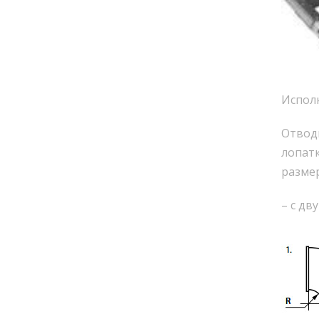
Испол
Отводы
лопатк
размер
– с дв