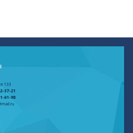
Ы
я 133
42-37-21
61-61-98
mail.ru