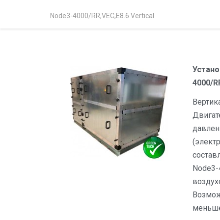
Node3-4000/RR,VEC,E8.6 Vertical
Устано
4000/RR
Вертик
Двигат
давлен
(элект
состав
Node3-4
воздух
Возмож
меньше