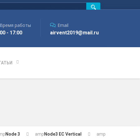
Время работы
Email
00 - 17:00
airvent2019@mail.ru
ТАТЬИ
mp
Node 3
amp
Node3 EC Vertical
amp