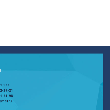
Ы
я 133
42-37-21
61-61-98
mail.ru