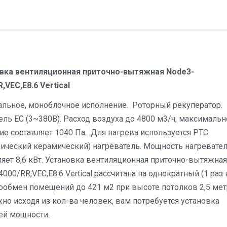
вка вентиляционная приточно-вытяжная Node3-
,VEC,E8.6 Vertical
альное, моноблочное исполнение. Роторный рекуператор.
ель EC (3~380В). Расход воздуха до 4800 м3/ч, максимальн
ие составляет 1040 Па. Для нагрева используется PTC
рический керамический) нагреватель. Мощность нагревате
ляет 8,6 кВт. Установка вентиляционная приточно-вытяжная
000/RR,VEC,E8.6 Vertical рассчитана на однократный (1 раз 
ообмен помещений до 421 м2 при высоте потолков 2,5 мет
но исходя из кол-ва человек, вам потребуется установка
й мощности.