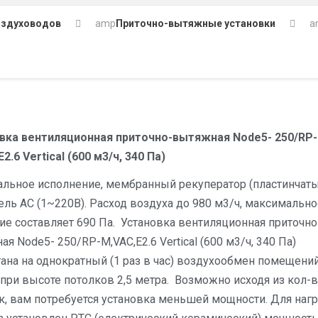
оздуховодов
amp
Приточно-вытяжные установки
a
)
вка вентиляционная приточно-вытяжная Node5- 250/RP-
2.6 Vertical (600 м3/ч, 340 Па)
альное исполнение, мембранный рекуператор (пластинчаты
ель AC (1~220В). Расход воздуха до 980 м3/ч, максимально
ие составляет 690 Па. Установка вентиляционная приточно
я Node5- 250/RP-M,VAC,E2.6 Vertical (600 м3/ч, 340 Па)
тана на однократный (1 раз в час) воздухообмен помещени
 при высоте потолков 2,5 метра. Возможно исходя из кол-в
к, вам потребуется установка меньшей мощности. Для наг