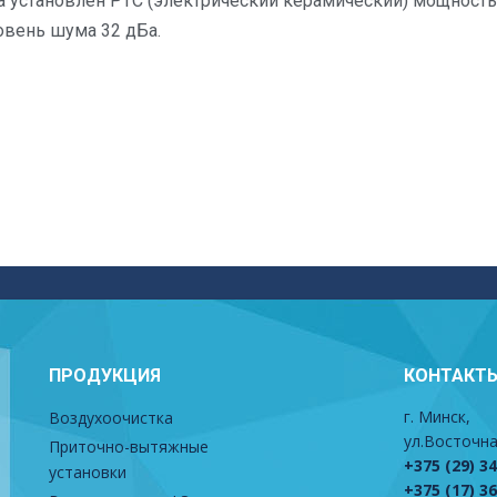
а установлен PTC (электрический керамический) мощность
овень шума 32 дБа.
ПРОДУКЦИЯ
КОНТАКТ
г. Минск,
Воздухоочистка
ул.Восточна
Приточно-вытяжные
+375 (29) 3
установки
+375 (17) 3