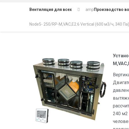
Вентиляция для всех
amp
Производство в
Node5- 250/RP-M,VAC,E2.6 Vertical (600 м3/ч, 340 Па
Устано
M,VAC,E
Вертик
Двигат
давлен
вытяжна
рассчи
240 м2
челове