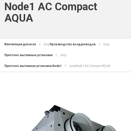
Node1 AC Compact
AQUA
Вентиляция для всех
amp
Производство воздуховодов
amp
Приточно-вытяжные установки
amp
Приточно-вытяжная установка Node1
amp
Node1 AC Compact AQUA