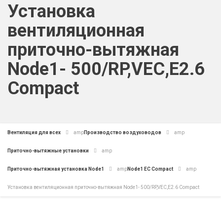
Установка
вентиляционная
приточно-вытяжная
Node1- 500/RP,VEC,E2.6
Compact
Вентиляция для всех
amp
Производство воздуховодов
amp
Приточно-вытяжные установки
amp
Приточно-вытяжная установка Node1
amp
Node1 EC Compact
amp
Установка вентиляционная приточно-вытяжная Node1- 500/RP,VEC,E2.6 Compact