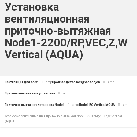
Установка
вентиляционная
приточно-вытяжная
Node1-2200/RP,VEC,Z,W
Vertical (AQUA)
Вентиляция для всех
amp
Производство воздуховодов
amp
Приточно-вытяжные установки
amp
Приточно-вытяжная установка Node1
amp
Node1 EC Vertical AQUA
amp
Установка вентиляционная приточно-вытяжная Node1-2200/RP,VEC,Z,W Vertical
(AQUA)