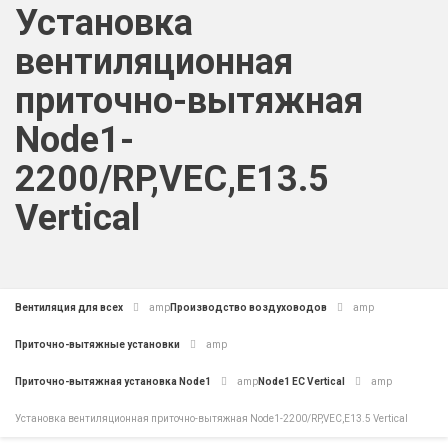
Установка
вентиляционная
приточно-вытяжная
Node1-
2200/RP,VEC,E13.5
Vertical
Вентиляция для всех
amp
Производство воздуховодов
amp
Приточно-вытяжные установки
amp
Приточно-вытяжная установка Node1
amp
Node1 EC Vertical
amp
Установка вентиляционная приточно-вытяжная Node1-2200/RP,VEC,E13.5 Vertical