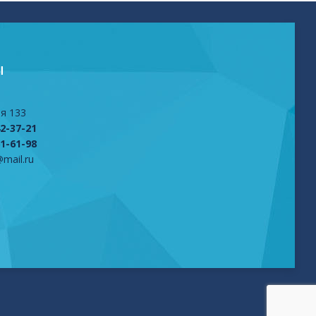
Ы
я 133
42-37-21
61-61-98
mail.ru