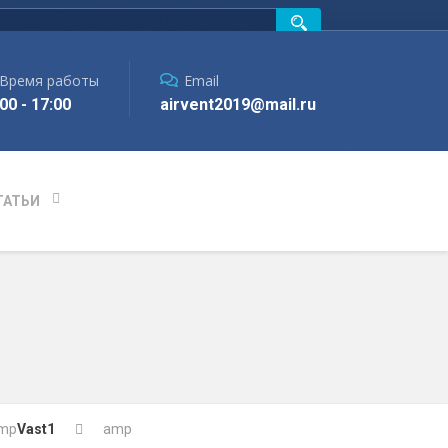
Время работы
Email
00 - 17:00
airvent2019@mail.ru
ТАТЬИ
mp
Vast1
amp