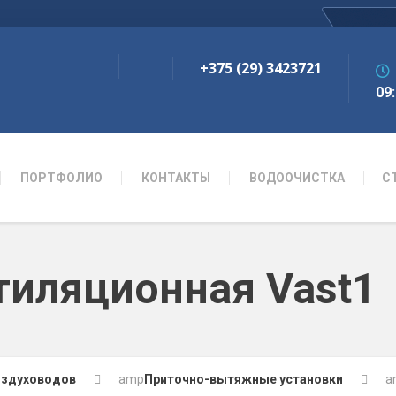
+375 (29) 3423721
09:
ПОРТФОЛИО
КОНТАКТЫ
ВОДООЧИСТКА
С
тиляционная Vast1
оздуховодов
amp
Приточно-вытяжные установки
a