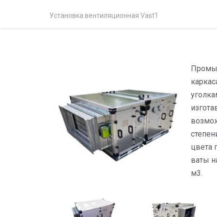
Установка вентиляционная Vast1
Промыш
каркас
уголка
изгота
возмож
степен
цвета 
ваты н
м3.