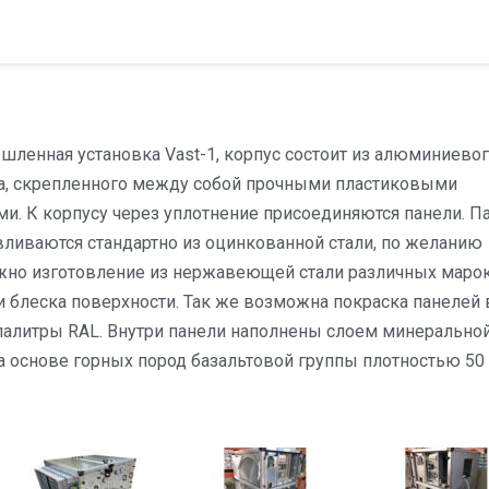
ленная установка Vast-1, корпус состоит из алюминиево
а, скрепленного между собой прочными пластиковыми
ми. К корпусу через уплотнение присоединяются панели. П
вливаются стандартно из оцинкованной стали, по желанию
но изготовление из нержавеющей стали различных марок
и блеска поверхности. Так же возможна покраска панелей 
палитры RAL. Внутри панели наполнены слоем минерально
а основе горных пород базальтовой группы плотностью 50 