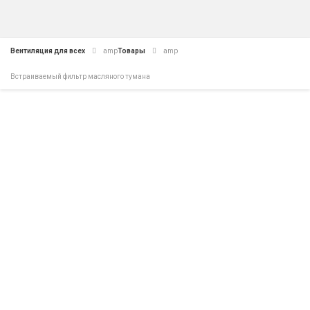
Вентиляция для всех
amp
Товары
amp
Встраиваемый фильтр масляного тумана