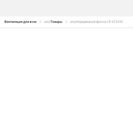
Вентиляция для всех
amp
Товары
amp
Передвижной фильтр LB-XZ2400