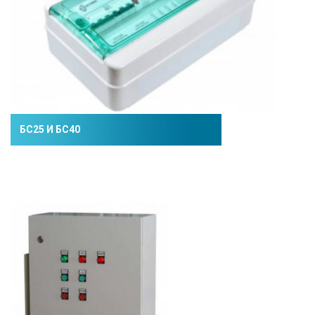
БС25 И БС40